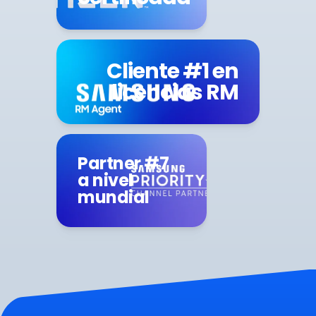
Cliente #1 en
licencias RM
Partner #7
a nivel
mundial