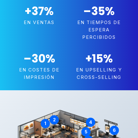
+37
%
–35
%
EN VENTAS
EN TIEMPOS DE
ESPERA
PERCIBIDOS
–30
%
+15
%
EN COSTES DE
EN UPSELLING Y
IMPRESIÓN
CROSS-SELLING
2
4
1
6
5