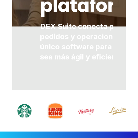
plataform
DEX Suite conecta pantalla
pedidos y operaciones en 
único software para que t
sea más ágil y eficiente.