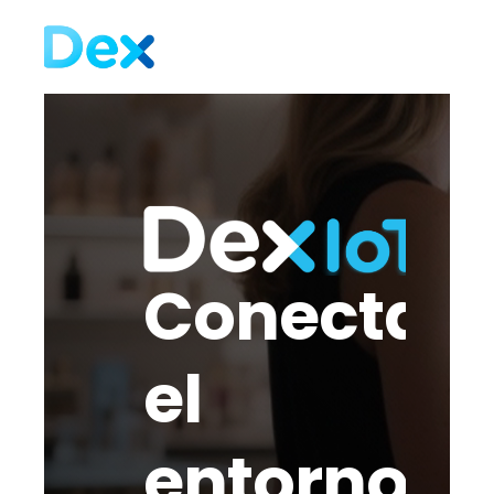
Conecta
el
entorno