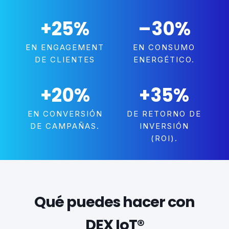
+25
%
–30
%
EN ENGAGEMENT
EN CONSUMO
DE CLIENTES
ENERGÉTICO.
+20
%
+35
%
EN CONVERSIÓN
DE RETORNO DE
DE CAMPAÑAS.
INVERSIÓN
(ROI).
Qué puedes hacer con
DEX IoT®