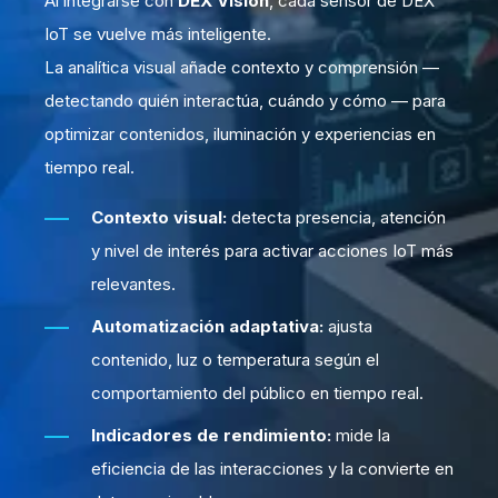
Al integrarse con
DEX Vision
, cada sensor de DEX
IoT se vuelve más inteligente.
La analítica visual añade contexto y comprensión —
detectando quién interactúa, cuándo y cómo — para
optimizar contenidos, iluminación y experiencias en
tiempo real.
Contexto visual:
detecta presencia, atención
y nivel de interés para activar acciones IoT más
relevantes.
Automatización adaptativa:
ajusta
contenido, luz o temperatura según el
comportamiento del público en tiempo real.
Indicadores de rendimiento:
mide la
eficiencia de las interacciones y la convierte en